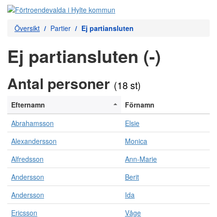
Översikt
Partier
Ej partiansluten
Ej partiansluten (-)
Antal personer
(18 st)
Efternamn
Förnamn
Abrahamsson
Elsie
Alexandersson
Monica
Alfredsson
Ann-Marie
Andersson
Berit
Andersson
Ida
Ericsson
Våge