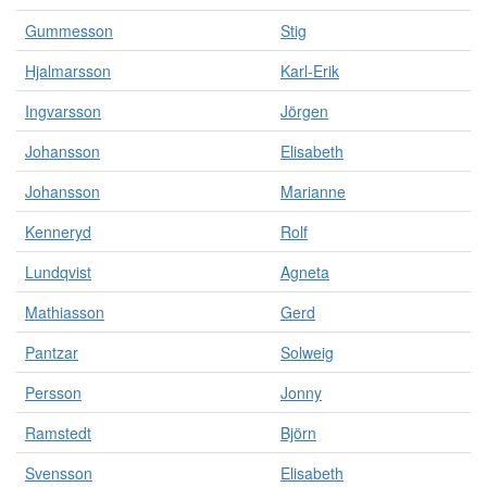
Gummesson
Stig
Hjalmarsson
Karl-Erik
Ingvarsson
Jörgen
Johansson
Elisabeth
Johansson
Marianne
Kenneryd
Rolf
Lundqvist
Agneta
Mathiasson
Gerd
Pantzar
Solweig
Persson
Jonny
Ramstedt
Björn
Svensson
Elisabeth