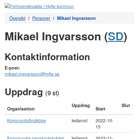
Översikt
Personer
Mikael Ingvarsson
Mikael Ingvarsson (
SD
)
Kontaktinformation
E-post:
mikael.ingvarsson@hylte.se
Uppdrag
(9 st)
Uppdrag
Slut
Organisation
Start
Kommunfullmäktige
ledamot
2022-10-
15
Kommunala pensionärsrådet
ledamot
2023-11-