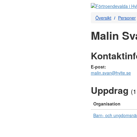
Översikt
Personer
Malin Sv
Kontaktin
E-post:
malin.svan@hylte.se
Uppdrag
(1
Organisation
Barn- och ungdomsn