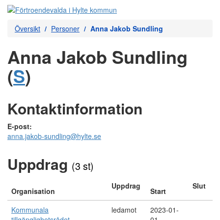
Översikt
Personer
Anna Jakob Sundling
Anna Jakob Sundling
(
S
)
Kontaktinformation
E-post:
anna.jakob-sundling@hylte.se
Uppdrag
(3 st)
Uppdrag
Slut
Organisation
Start
Kommunala
ledamot
2023-01-
tillgänglighetsrådet
01