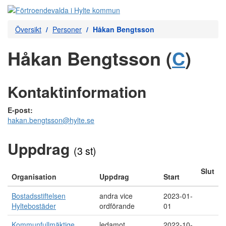
Översikt
Personer
Håkan Bengtsson
Håkan Bengtsson (
C
)
Kontaktinformation
E-post:
hakan.bengtsson@hylte.se
Uppdrag
(3 st)
Slut
Organisation
Uppdrag
Start
Bostadsstiftelsen
andra vice
2023-01-
Hyltebostäder
ordförande
01
Kommunfullmäktige
ledamot
2022-10-